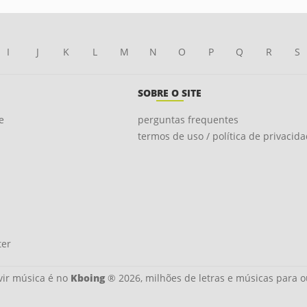
I
J
K
L
M
N
O
P
Q
R
S
SOBRE O SITE
e
perguntas frequentes
termos de uso / política de privacid
ter
ir música é no
Kboing
® 2026, milhões de letras e músicas para o