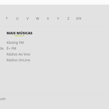
T
U
V
W
X
Y
Z
0/9
MAIS MÚSICAS
Kboing FM
ade
É+ FM
Rádios Ao Vivo
Rádios OnLine
uvir