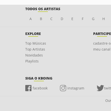
TODOS OS ARTISTAS
A
B
C
D
E
F
G
H
EXPLORE
PARTICIPE
Top Músicas
cadastre-s
Top Artistas
meu canal
Novidades
Playlists
SIGA O KBOING
facebook
instagram
twit
Ouv