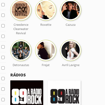
Creedence
Roxette
Cazuza
Clearwater
Revival
Detonautas
Frejat
Avril Lavigne
RÁDIOS