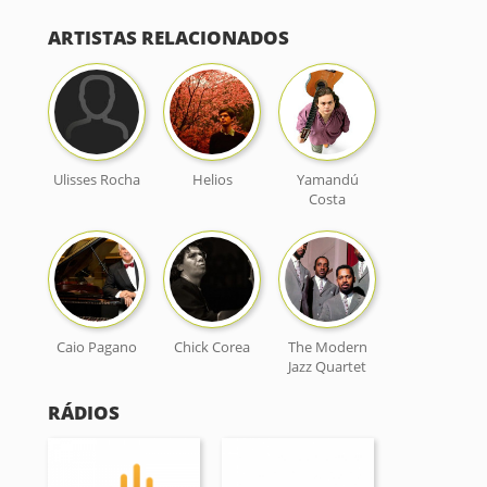
ARTISTAS RELACIONADOS
Ulisses Rocha
Helios
Yamandú
Costa
Caio Pagano
Chick Corea
The Modern
Jazz Quartet
RÁDIOS