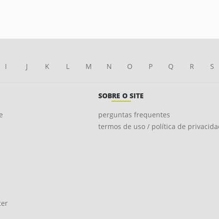
I
J
K
L
M
N
O
P
Q
R
S
SOBRE O SITE
e
perguntas frequentes
termos de uso / política de privacid
ter