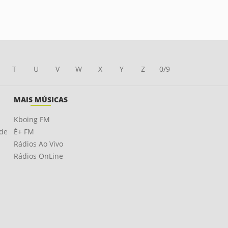
T
U
V
W
X
Y
Z
0/9
MAIS MÚSICAS
Kboing FM
ade
É+ FM
Rádios Ao Vivo
Rádios OnLine