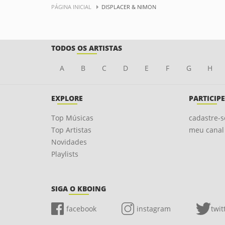
PÁGINA INICIAL
DISPLACER & NIMON
TODOS OS ARTISTAS
A
B
C
D
E
F
G
H
EXPLORE
PARTICIPE
Top Músicas
cadastre-s
Top Artistas
meu canal
Novidades
Playlists
SIGA O KBOING
facebook
instagram
twit