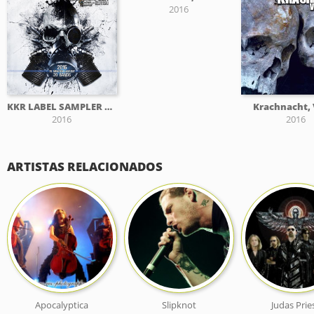
2016
KKR LABEL SAMPLER 2016
Krachnacht, 
2016
2016
ARTISTAS RELACIONADOS
Apocalyptica
Slipknot
Judas Prie