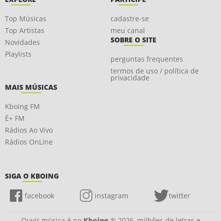
Top Músicas
cadastre-se
Top Artistas
meu canal
SOBRE O SITE
Novidades
Playlists
perguntas frequentes
termos de uso / política de
privacidade
MAIS MÚSICAS
Kboing FM
É+ FM
Rádios Ao Vivo
Rádios OnLine
SIGA O KBOING
facebook
instagram
twitter
Ouvir música é no
Kboing
® 2026, milhões de letras e