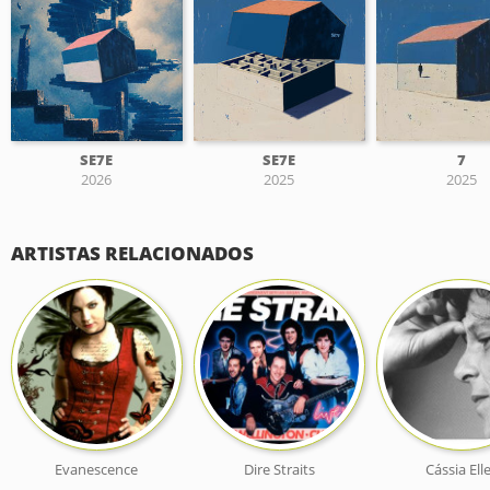
SE7E
SE7E
7
2026
2025
2025
ARTISTAS RELACIONADOS
Evanescence
Dire Straits
Cássia Ell