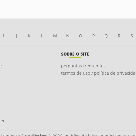
I
J
K
L
M
N
O
P
Q
R
S
SOBRE O SITE
e
perguntas frequentes
termos de uso / política de privacid
ter
ir música é no
Kboing
® 2026, milhões de letras e músicas para o