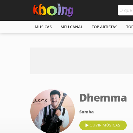
MÚSICAS
MEU CANAL
TOP ARTISTAS
TO
Dhemma
Samba
OUVIR MÚSICAS