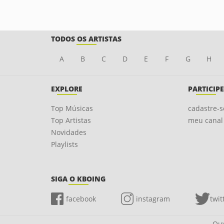
TODOS OS ARTISTAS
A
B
C
D
E
F
G
H
EXPLORE
PARTICIPE
Top Músicas
cadastre-s
Top Artistas
meu canal
Novidades
Playlists
SIGA O KBOING
facebook
instagram
twit
Ouv