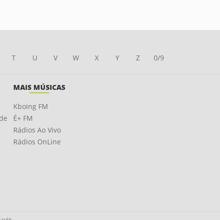
T
U
V
W
X
Y
Z
0/9
MAIS MÚSICAS
Kboing FM
ade
É+ FM
Rádios Ao Vivo
Rádios OnLine
uvir