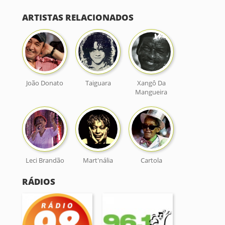
ARTISTAS RELACIONADOS
João Donato
Taiguara
Xangô Da
Mangueira
Leci Brandão
Mart'nália
Cartola
RÁDIOS