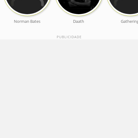
Norman Bates
Daath
Gatherin