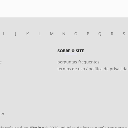
I
J
K
L
M
N
O
P
Q
R
S
SOBRE O SITE
e
perguntas frequentes
termos de uso / política de privacid
ter
ir música é no
Kboing
® 2026, milhões de letras e músicas para o