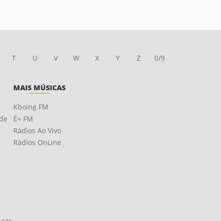
T
U
V
W
X
Y
Z
0/9
MAIS MÚSICAS
Kboing FM
ade
É+ FM
Rádios Ao Vivo
Rádios OnLine
uvir