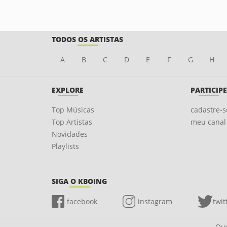
TODOS OS ARTISTAS
A
B
C
D
E
F
G
H
EXPLORE
PARTICIPE
Top Músicas
cadastre-s
Top Artistas
meu canal
Novidades
Playlists
SIGA O KBOING
facebook
instagram
twit
Ouv