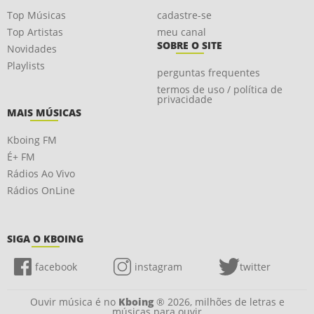
Top Músicas
cadastre-se
Top Artistas
meu canal
SOBRE O SITE
Novidades
Playlists
perguntas frequentes
termos de uso / política de
privacidade
MAIS MÚSICAS
Kboing FM
É+ FM
Rádios Ao Vivo
Rádios OnLine
SIGA O KBOING
facebook
instagram
twitter
Ouvir música é no
Kboing
® 2026, milhões de letras e
músicas para ouvir