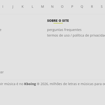
I
J
K
L
M
N
O
P
Q
R
S
SOBRE O SITE
e
perguntas frequentes
termos de uso / política de privacid
ter
ir música é no
Kboing
® 2026, milhões de letras e músicas para o