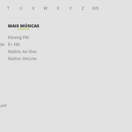
T
U
V
W
X
Y
Z
0/9
MAIS MÚSICAS
Kboing FM
ade
É+ FM
Rádios Ao Vivo
Rádios OnLine
uvir