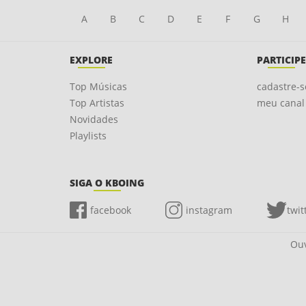
A
B
C
D
E
F
G
H
EXPLORE
PARTICIPE
Top Músicas
cadastre-s
Top Artistas
meu canal
Novidades
Playlists
SIGA O KBOING
facebook
instagram
twit
Ouv