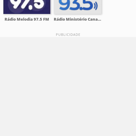
Rádio Melodia 97.5 FM
Rádio Ministério Canaã 93.5 FM