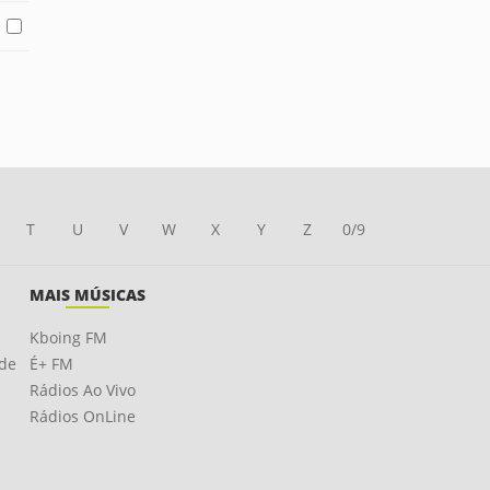
T
U
V
W
X
Y
Z
0/9
MAIS MÚSICAS
Kboing FM
ade
É+ FM
Rádios Ao Vivo
Rádios OnLine