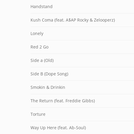
Handstand
Kush Coma (feat. A$AP Rocky & Zelooperz)
Lonely
Red 2 Go
Side a (Old)
Side B (Dope Song)
Smokin & Drinkin
The Return (feat. Freddie Gibbs)
Torture
Way Up Here (feat. Ab-Soul)