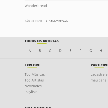
Wonderbread
PÁGINA INICIAL
DANNY BROWN
TODOS OS ARTISTAS
A
B
C
D
E
F
G
H
EXPLORE
PARTICIPE
Top Músicas
cadastre-s
Top Artistas
meu canal
Novidades
Playlists