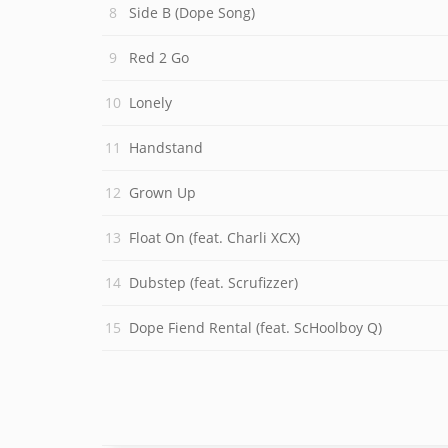
Side B (Dope Song)
Red 2 Go
Lonely
Handstand
Grown Up
Float On (feat. Charli XCX)
Dubstep (feat. Scrufizzer)
Dope Fiend Rental (feat. ScHoolboy Q)