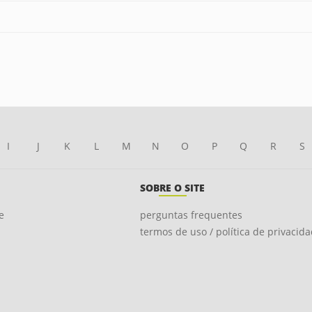
I
J
K
L
M
N
O
P
Q
R
S
SOBRE O SITE
e
perguntas frequentes
termos de uso / política de privacid