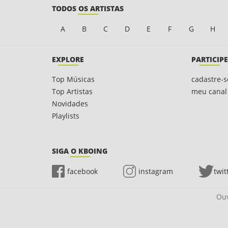
TODOS OS ARTISTAS
A
B
C
D
E
F
G
H
EXPLORE
PARTICIPE
Top Músicas
cadastre-s
Top Artistas
meu canal
Novidades
Playlists
SIGA O KBOING
facebook
instagram
twit
Ouv