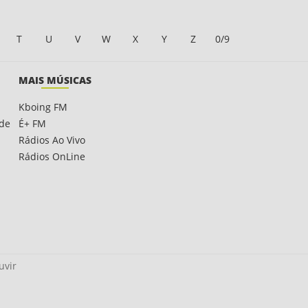
T
U
V
W
X
Y
Z
0/9
MAIS MÚSICAS
Kboing FM
ade
É+ FM
Rádios Ao Vivo
Rádios OnLine
uvir