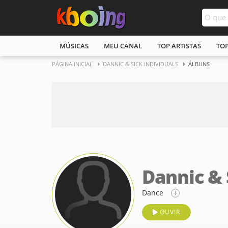
MÚSICAS
MEU CANAL
TOP ARTISTAS
TO
PÁGINA INICIAL
DANNIC & SICK INDIVIDUALS
ÁLBUNS
Dannic & 
Dance
OUVIR