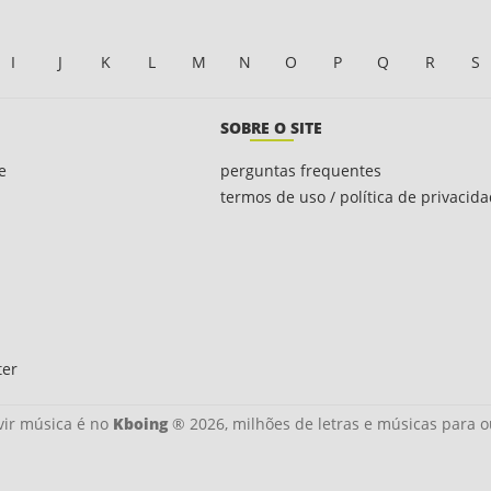
I
J
K
L
M
N
O
P
Q
R
S
SOBRE O SITE
e
perguntas frequentes
termos de uso / política de privacid
ter
ir música é no
Kboing
® 2026, milhões de letras e músicas para o