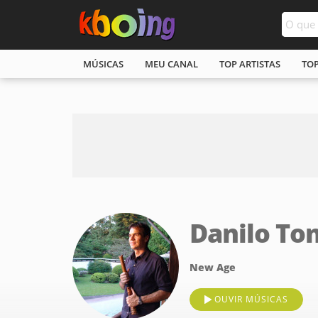
MÚSICAS
MEU CANAL
TOP ARTISTAS
TO
Danilo To
New Age
OUVIR MÚSICAS