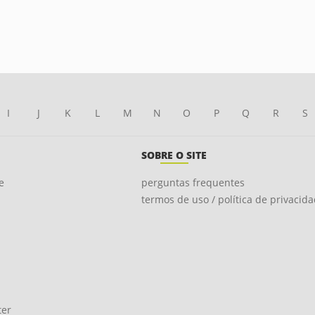
I
J
K
L
M
N
O
P
Q
R
S
SOBRE O SITE
e
perguntas frequentes
termos de uso / política de privacid
ter