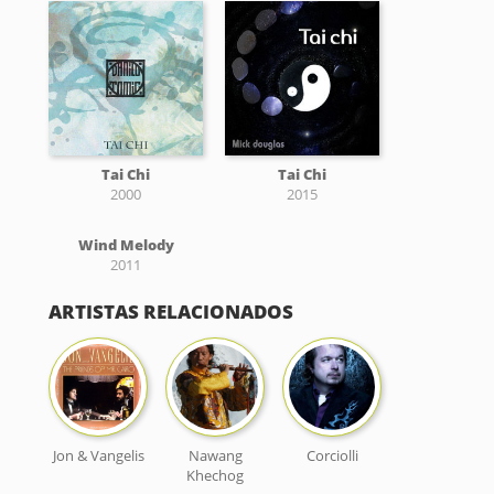
Tai Chi
Tai Chi
2000
2015
Wind Melody
2011
ARTISTAS RELACIONADOS
Jon & Vangelis
Nawang
Corciolli
Khechog