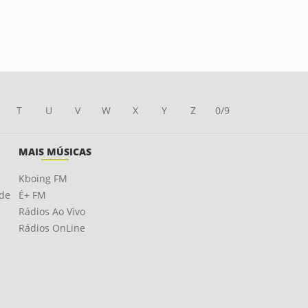
T
U
V
W
X
Y
Z
0/9
MAIS MÚSICAS
Kboing FM
ade
É+ FM
Rádios Ao Vivo
Rádios OnLine