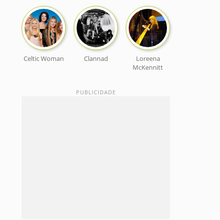
Celtic Woman
Clannad
Loreena
McKennitt