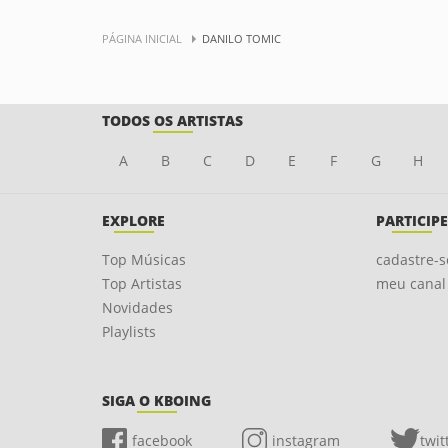
PÁGINA INICIAL
DANILO TOMIC
TODOS OS ARTISTAS
A
B
C
D
E
F
G
H
EXPLORE
PARTICIPE
Top Músicas
cadastre-s
Top Artistas
meu canal
Novidades
Playlists
SIGA O KBOING
facebook
instagram
twit