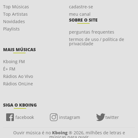
Top Músicas
cadastre-se
Top Artistas
meu canal
SOBRE O SITE
Novidades
Playlists
perguntas frequentes
termos de uso / política de
privacidade
MAIS MÚSICAS
Kboing FM
É+ FM
Rádios Ao Vivo
Rádios OnLine
SIGA O KBOING
facebook
instagram
twitter
Ouvir música é no
Kboing
® 2026, milhões de letras e
músicas para ouvir