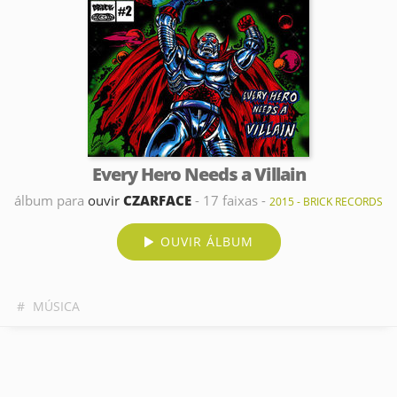
Every Hero Needs a Villain
álbum para
ouvir
CZARFACE
- 17 faixas -
2015 - BRICK RECORDS
OUVIR ÁLBUM
#
MÚSICA