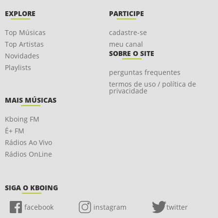
EXPLORE
PARTICIPE
Top Músicas
cadastre-se
Top Artistas
meu canal
SOBRE O SITE
Novidades
Playlists
perguntas frequentes
termos de uso / política de
privacidade
MAIS MÚSICAS
Kboing FM
É+ FM
Rádios Ao Vivo
Rádios OnLine
SIGA O KBOING
facebook
instagram
twitter