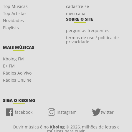
Top Músicas
cadastre-se
Top Artistas
meu canal
SOBRE O SITE
Novidades
Playlists
perguntas frequentes
termos de uso / política de
privacidade
MAIS MÚSICAS
Kboing FM
É+ FM
Rádios Ao Vivo
Rádios OnLine
SIGA O KBOING
facebook
instagram
twitter
Ouvir música é no
Kboing
® 2026, milhões de letras e
músicas para ouvir