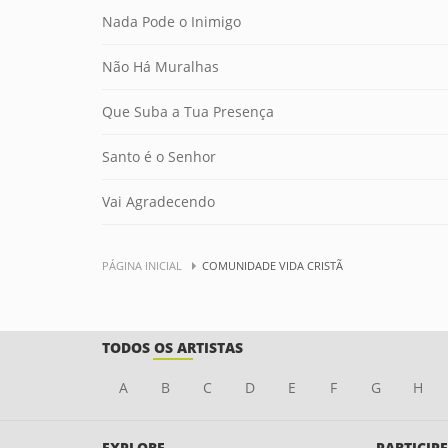
Nada Pode o Inimigo
Não Há Muralhas
Que Suba a Tua Presença
Santo é o Senhor
Vai Agradecendo
PÁGINA INICIAL
COMUNIDADE VIDA CRISTÃ
TODOS OS ARTISTAS
A
B
C
D
E
F
G
H
EXPLORE
PARTICIPE