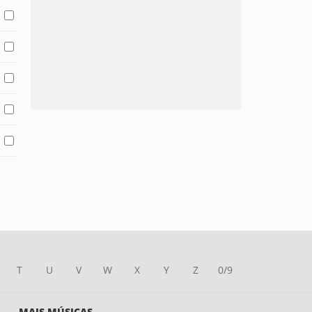
T
U
V
W
X
Y
Z
0/9
MAIS MÚSICAS