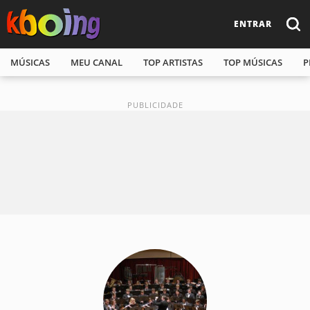
ENTRAR
MÚSICAS
MEU CANAL
TOP ARTISTAS
TOP MÚSICAS
P