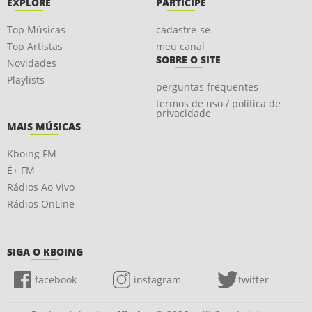
EXPLORE
PARTICIPE
Top Músicas
cadastre-se
Top Artistas
meu canal
SOBRE O SITE
Novidades
Playlists
perguntas frequentes
termos de uso / política de
privacidade
MAIS MÚSICAS
Kboing FM
É+ FM
Rádios Ao Vivo
Rádios OnLine
SIGA O KBOING
facebook
instagram
twitter