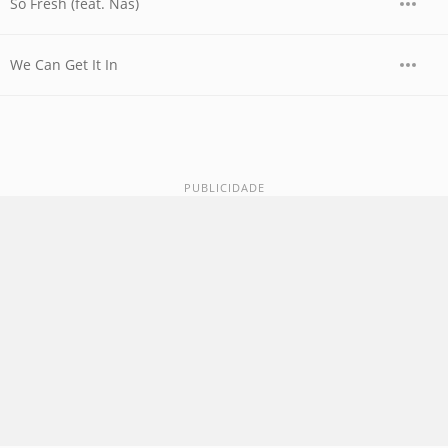
So Fresh (feat. Nas)
We Can Get It In