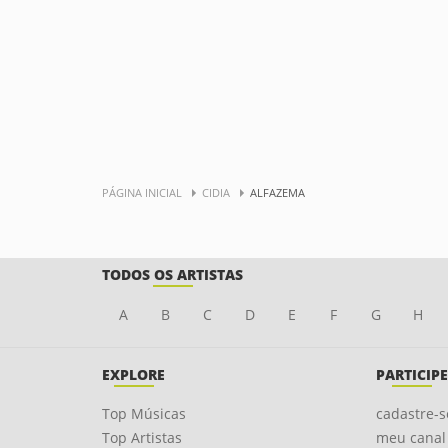
PÁGINA INICIAL
CIDIA
ALFAZEMA
TODOS OS ARTISTAS
A
B
C
D
E
F
G
H
EXPLORE
PARTICIPE
Top Músicas
cadastre-s
Top Artistas
meu canal