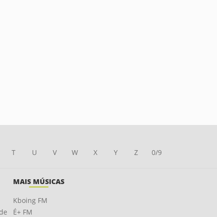
T
U
V
W
X
Y
Z
0/9
MAIS MÚSICAS
Kboing FM
ade
É+ FM