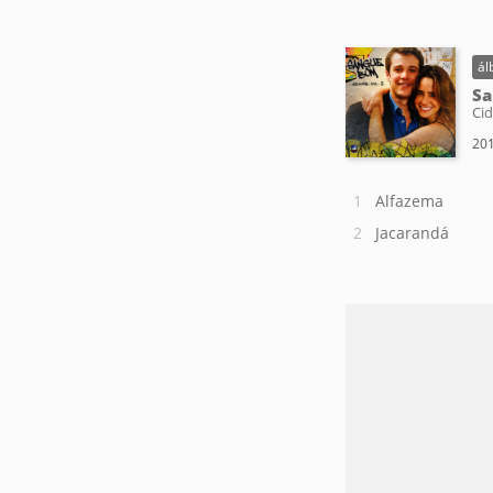
ál
Sa
Cid
201
Alfazema
Jacarandá