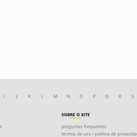
I
J
K
L
M
N
O
P
Q
R
S
SOBRE O SITE
e
perguntas frequentes
termos de uso / política de privacid