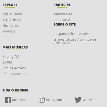
EXPLORE
PARTICIPE
Top Músicas
cadastre-se
Top Artistas
meu canal
SOBRE O SITE
Novidades
Playlists
perguntas frequentes
termos de uso / política de
privacidade
MAIS MÚSICAS
Kboing FM
É+ FM
Rádios Ao Vivo
Rádios OnLine
SIGA O KBOING
facebook
instagram
twitter