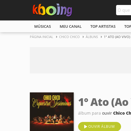
MÚSICAS
MEU CANAL
TOP ARTISTAS
TO
PÁGINA INICIAL
CHICO CHICO
ÁLBUNS
1° ATO (AO VIVO)
1° Ato (Ao
álbum para
ouvir
Chico C
OUVIR ÁLBUM