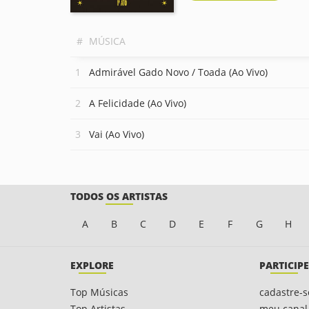
#
MÚSICA
Admirável Gado Novo / Toada (Ao Vivo)
A Felicidade (Ao Vivo)
Vai (Ao Vivo)
TODOS OS ARTISTAS
A
B
C
D
E
F
G
H
EXPLORE
PARTICIPE
Top Músicas
cadastre-s
Top Artistas
meu canal