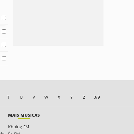
T
U
V
W
X
Y
Z
0/9
MAIS MÚSICAS
Kboing FM
ade
É+ FM