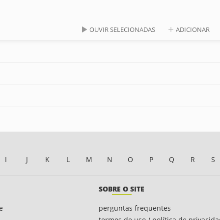
OUVIR SELECIONADAS
ADICIONAR
I
J
K
L
M
N
O
P
Q
R
S
SOBRE O SITE
e
perguntas frequentes
termos de uso / política de privacid