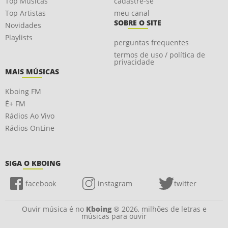
Top Músicas
cadastre-se
Top Artistas
meu canal
SOBRE O SITE
Novidades
Playlists
perguntas frequentes
termos de uso / política de
privacidade
MAIS MÚSICAS
Kboing FM
É+ FM
Rádios Ao Vivo
Rádios OnLine
SIGA O KBOING
facebook
instagram
twitter
Ouvir música é no
Kboing
® 2026, milhões de letras e
músicas para ouvir