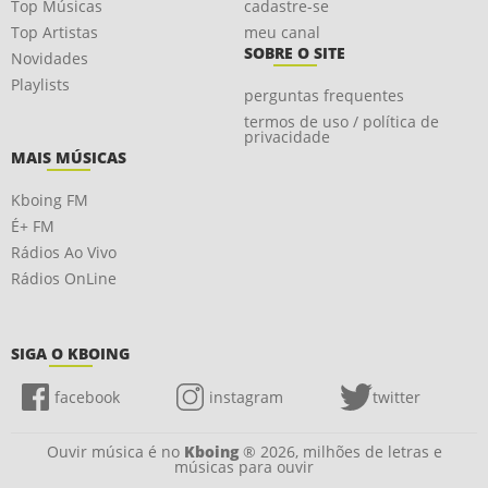
Top Músicas
cadastre-se
Top Artistas
meu canal
SOBRE O SITE
Novidades
Playlists
perguntas frequentes
termos de uso / política de
privacidade
MAIS MÚSICAS
Kboing FM
É+ FM
Rádios Ao Vivo
Rádios OnLine
SIGA O KBOING
facebook
instagram
twitter
Ouvir música é no
Kboing
® 2026, milhões de letras e
músicas para ouvir