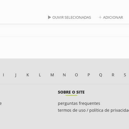
OUVIR SELECIONADAS
ADICIONAR
I
J
K
L
M
N
O
P
Q
R
S
SOBRE O SITE
e
perguntas frequentes
termos de uso / política de privacid