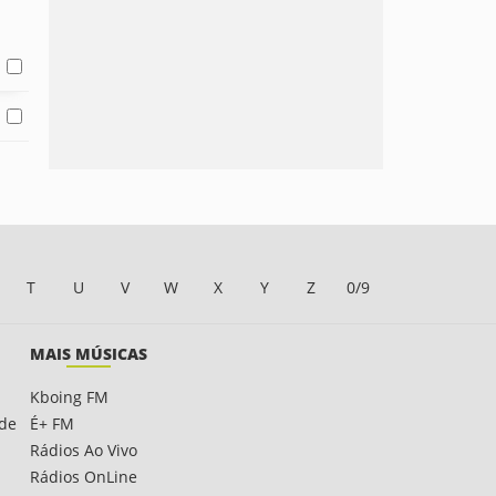
T
U
V
W
X
Y
Z
0/9
MAIS MÚSICAS
Kboing FM
ade
É+ FM
Rádios Ao Vivo
Rádios OnLine