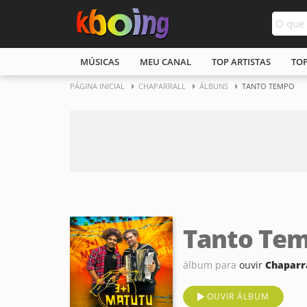
MÚSICAS
MEU CANAL
TOP ARTISTAS
TO
PÁGINA INICIAL
CHAPARRALL
ÁLBUNS
TANTO TEMPO
Tanto Te
álbum para
ouvir
Chaparr
OUVIR ÁLBUM