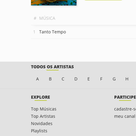
#
MÚSICA
Tanto Tempo
TODOS OS ARTISTAS
A
B
C
D
E
F
G
H
EXPLORE
PARTICIPE
Top Músicas
cadastre-s
Top Artistas
meu canal
Novidades
Playlists