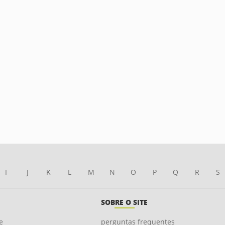
I
J
K
L
M
N
O
P
Q
R
S
SOBRE O SITE
e
perguntas frequentes