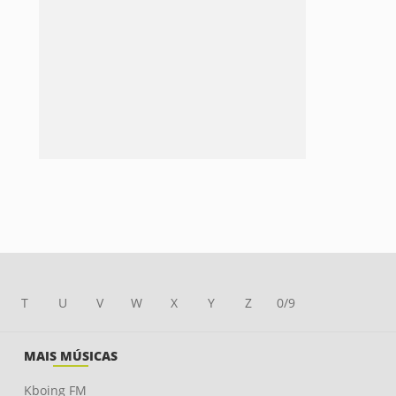
T
U
V
W
X
Y
Z
0/9
MAIS MÚSICAS
Kboing FM