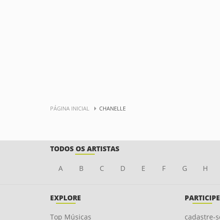
PÁGINA INICIAL
CHANELLE
TODOS OS ARTISTAS
A
B
C
D
E
F
G
H
EXPLORE
PARTICIPE
Top Músicas
cadastre-s