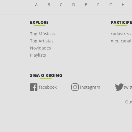
A
B
C
D
E
F
G
H
EXPLORE
PARTICIPE
Top Músicas
cadastre-s
Top Artistas
meu canal
Novidades
Playlists
SIGA O KBOING
facebook
instagram
twit
Ouv