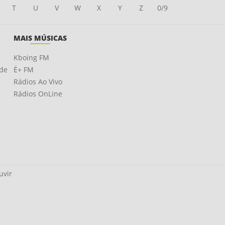
T
U
V
W
X
Y
Z
0/9
MAIS MÚSICAS
Kboing FM
ade
É+ FM
Rádios Ao Vivo
Rádios OnLine
uvir