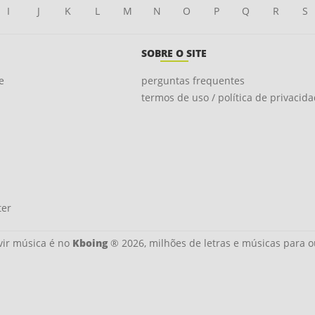
I
J
K
L
M
N
O
P
Q
R
S
SOBRE O SITE
e
perguntas frequentes
termos de uso / política de privacid
ter
ir música é no
Kboing
® 2026, milhões de letras e músicas para o