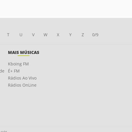
T
U
V
W
X
Y
Z
0/9
MAIS MÚSICAS
Kboing FM
ade
É+ FM
Rádios Ao Vivo
Rádios OnLine
uvir