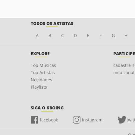
TODOS OS ARTISTAS
A
B
C
D
E
F
G
H
EXPLORE
PARTICIPE
Top Músicas
cadastre-s
Top Artistas
meu canal
Novidades
Playlists
SIGA O KBOING
facebook
instagram
twit
Ouv