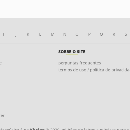
I
J
K
L
M
N
O
P
Q
R
S
SOBRE O SITE
e
perguntas frequentes
termos de uso / política de privacid
ter
ir música é no
Kboing
® 2026, milhões de letras e músicas para o