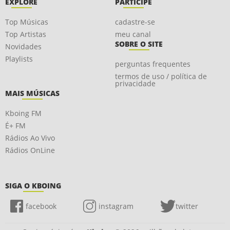
EXPLORE
PARTICIPE
Top Músicas
cadastre-se
Top Artistas
meu canal
SOBRE O SITE
Novidades
Playlists
perguntas frequentes
termos de uso / política de
privacidade
MAIS MÚSICAS
Kboing FM
É+ FM
Rádios Ao Vivo
Rádios OnLine
SIGA O KBOING
facebook
instagram
twitter