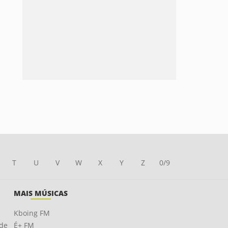
T
U
V
W
X
Y
Z
0/9
MAIS MÚSICAS
Kboing FM
ade
É+ FM