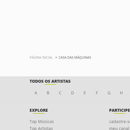
PÁGINA INICIAL
CASA DAS MÁQUINAS
TODOS OS ARTISTAS
A
B
C
D
E
F
G
H
EXPLORE
PARTICIPE
Top Músicas
cadastre-s
Top Artistas
meu canal