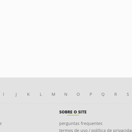
I
J
K
L
M
N
O
P
Q
R
S
SOBRE O SITE
e
perguntas frequentes
termos de uso / política de privacid