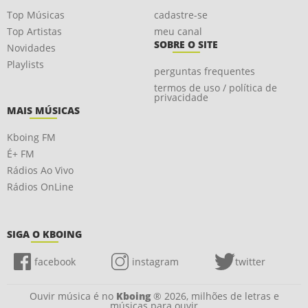
Top Músicas
cadastre-se
Top Artistas
meu canal
SOBRE O SITE
Novidades
Playlists
perguntas frequentes
termos de uso / política de
privacidade
MAIS MÚSICAS
Kboing FM
É+ FM
Rádios Ao Vivo
Rádios OnLine
SIGA O KBOING
facebook
instagram
twitter
Ouvir música é no
Kboing
® 2026, milhões de letras e
músicas para ouvir