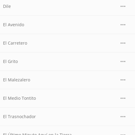
Dile
El Avenido
El Carretero
El Grito
El Malezalero
El Medio Tontito
El Trasnochador
El Último Minuto Aquí en la Tierra