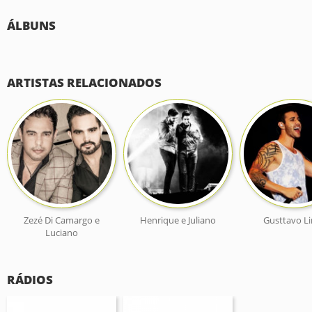
ÁLBUNS
ARTISTAS RELACIONADOS
Zezé Di Camargo e
Henrique e Juliano
Gusttavo L
Luciano
RÁDIOS