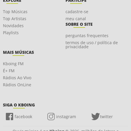
EXPLORE
PARTICIPE
Top Músicas
cadastre-se
Top Artistas
meu canal
SOBRE O SITE
Novidades
Playlists
perguntas frequentes
termos de uso / política de
privacidade
MAIS MÚSICAS
Kboing FM
É+ FM
Rádios Ao Vivo
Rádios OnLine
SIGA O KBOING
facebook
instagram
twitter