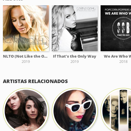
NLTO (Not Like the Others)
If That's the Only Way
We Are Who 
2019
2019
2018
ARTISTAS RELACIONADOS