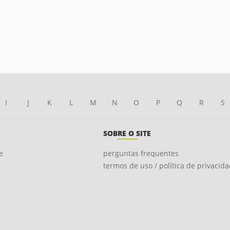
I
J
K
L
M
N
O
P
Q
R
S
SOBRE O SITE
e
perguntas frequentes
termos de uso / política de privacid