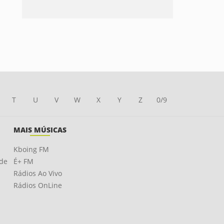
T
U
V
W
X
Y
Z
0/9
MAIS MÚSICAS
Kboing FM
ade
É+ FM
Rádios Ao Vivo
Rádios OnLine