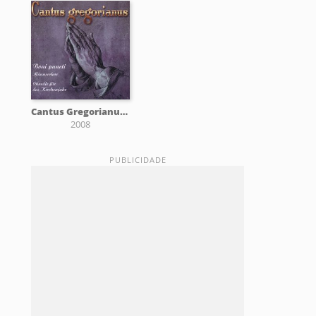
Cantus Gregorianus 2
2008