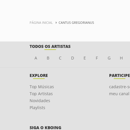
PÁGINA INICIAL
CANTUS GREGORIANUS
TODOS OS ARTISTAS
A
B
C
D
E
F
G
H
EXPLORE
PARTICIPE
Top Músicas
cadastre-s
Top Artistas
meu canal
Novidades
Playlists
SIGA O KBOING