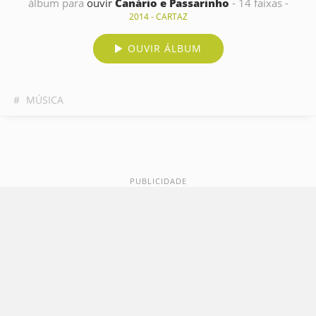
álbum para
ouvir
Canário e Passarinho
- 14 faixas -
2014 - CARTAZ
OUVIR ÁLBUM
#
MÚSICA