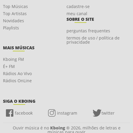
Top Músicas
cadastre-se
Top Artistas
meu canal
SOBRE O SITE
Novidades
Playlists
perguntas frequentes
termos de uso / política de
privacidade
MAIS MÚSICAS
Kboing FM
É+ FM
Rádios Ao Vivo
Rádios OnLine
SIGA O KBOING
facebook
instagram
twitter
Ouvir música é no
Kboing
® 2026, milhões de letras e
músicas para ouvir