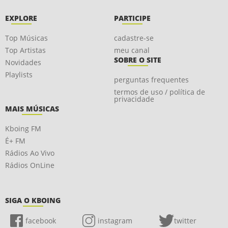
EXPLORE
PARTICIPE
Top Músicas
cadastre-se
Top Artistas
meu canal
SOBRE O SITE
Novidades
Playlists
perguntas frequentes
termos de uso / política de
privacidade
MAIS MÚSICAS
Kboing FM
É+ FM
Rádios Ao Vivo
Rádios OnLine
SIGA O KBOING
facebook
instagram
twitter