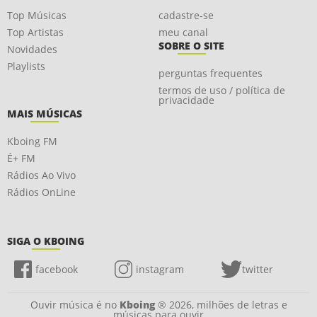
Top Músicas
cadastre-se
Top Artistas
meu canal
SOBRE O SITE
Novidades
Playlists
perguntas frequentes
termos de uso / política de
privacidade
MAIS MÚSICAS
Kboing FM
É+ FM
Rádios Ao Vivo
Rádios OnLine
SIGA O KBOING
facebook
instagram
twitter
Ouvir música é no
Kboing
® 2026, milhões de letras e
músicas para ouvir