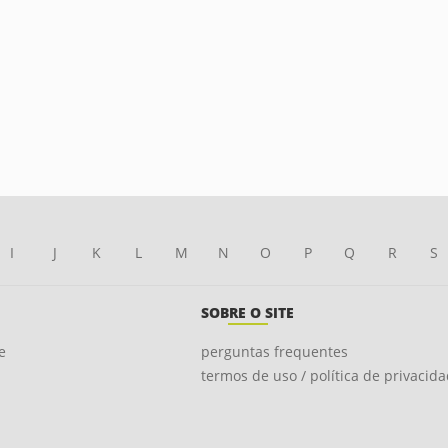
I
J
K
L
M
N
O
P
Q
R
S
SOBRE O SITE
e
perguntas frequentes
termos de uso / política de privacid