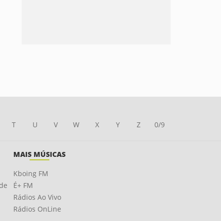
T
U
V
W
X
Y
Z
0/9
MAIS MÚSICAS
Kboing FM
ade
É+ FM
Rádios Ao Vivo
Rádios OnLine