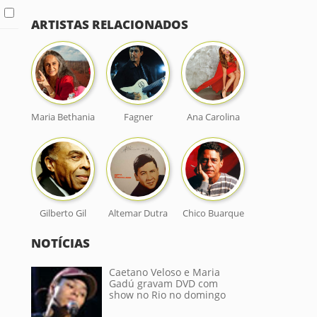
ARTISTAS RELACIONADOS
Maria Bethania
Fagner
Ana Carolina
Gilberto Gil
Altemar Dutra
Chico Buarque
NOTÍCIAS
Caetano Veloso e Maria
Gadú gravam DVD com
show no Rio no domingo