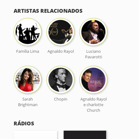
ARTISTAS RELACIONADOS
Família Lima
Agnaldo Rayol
Luciano
Pavarotti
Sarah
Chopin
Agnaldo Rayol
Brightman
e charlotte
Church
RÁDIOS