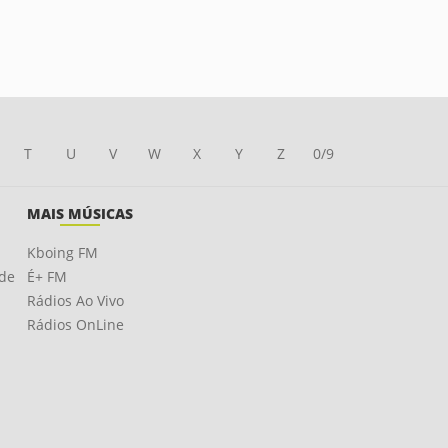
T
U
V
W
X
Y
Z
0/9
MAIS MÚSICAS
Kboing FM
ade
É+ FM
Rádios Ao Vivo
Rádios OnLine