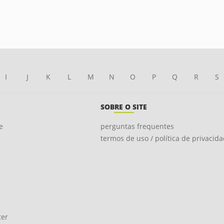
I
J
K
L
M
N
O
P
Q
R
S
SOBRE O SITE
e
perguntas frequentes
termos de uso / política de privacid
ter