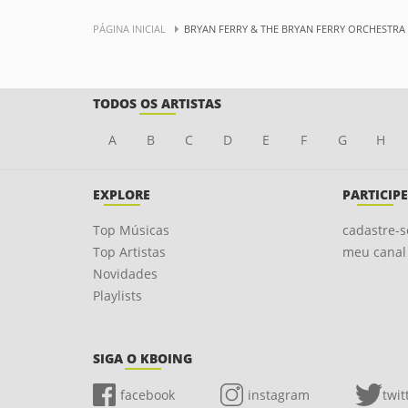
PÁGINA INICIAL
BRYAN FERRY & THE BRYAN FERRY ORCHESTRA
TODOS OS ARTISTAS
A
B
C
D
E
F
G
H
EXPLORE
PARTICIPE
Top Músicas
cadastre-s
Top Artistas
meu canal
Novidades
Playlists
SIGA O KBOING
facebook
instagram
twit