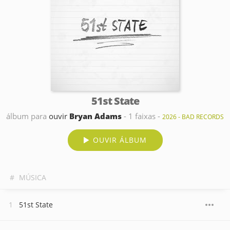
51st State
álbum para
ouvir
Bryan Adams
- 1 faixas -
2026 - BAD RECORDS
OUVIR ÁLBUM
#
MÚSICA
51st State