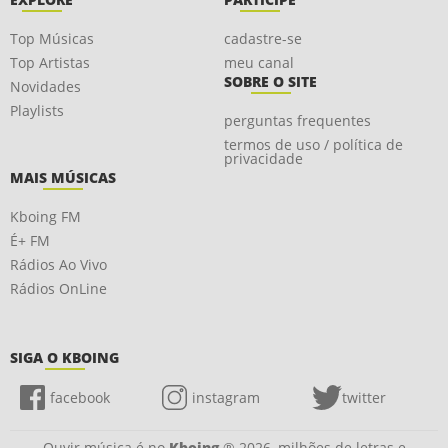
Top Músicas
cadastre-se
Top Artistas
meu canal
SOBRE O SITE
Novidades
Playlists
perguntas frequentes
termos de uso / política de
privacidade
MAIS MÚSICAS
Kboing FM
É+ FM
Rádios Ao Vivo
Rádios OnLine
SIGA O KBOING
facebook
instagram
twitter
Ouvir música é no
Kboing
® 2026, milhões de letras e