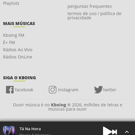
Playlists
perguntas frequentes
termos de uso / política de
privacidade
MAIS MÚSICAS
Kboing FM
É+ FM
Rádios Ao Vivo
Rádios OnLine
SIGA O KBOING
facebook
instagram
twitter
Ouvir música é no
Kboing
® 2026, milhões de letras e
músicas para ouvir
Tá Na Hora
Bruno & Marrone