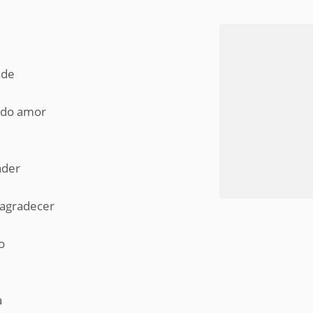
ade
 do amor
nder
 agradecer
o
a