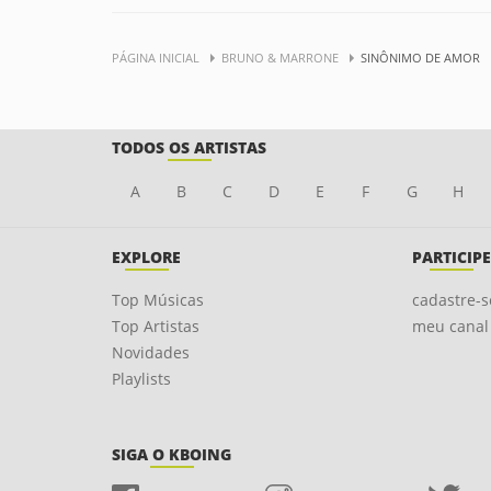
PÁGINA INICIAL
BRUNO & MARRONE
SINÔNIMO DE AMOR
TODOS OS ARTISTAS
A
B
C
D
E
F
G
H
EXPLORE
PARTICIPE
Top Músicas
cadastre-s
Top Artistas
meu canal
Novidades
Playlists
SIGA O KBOING