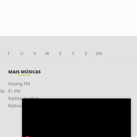
T
U
V
W
X
Y
Z
0/9
MAIS MÚSICAS
Kboing FM
ade
É+ FM
Rádios Ao Vivo
Rádios OnLine