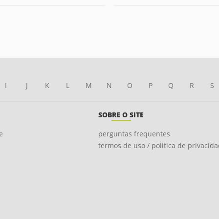
I
J
K
L
M
N
O
P
Q
R
S
SOBRE O SITE
e
perguntas frequentes
termos de uso / política de privacid