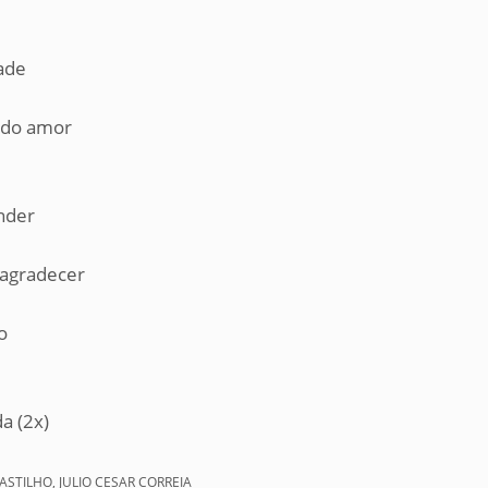
ade
 do amor
ender
 agradecer
o
a (2x)
CASTILHO, JULIO CESAR CORREIA