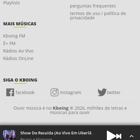
Playlists
perguntas frequentes
termos de uso / política de
privacidade
MAIS MÚSICAS
Kboing FM
É+ FM
Rádios Ao Vivo
Rádios OnLine
SIGA O KBOING
facebook
instagram
twitter
Ouvir música é no
Kboing
® 2026, milhões de letras e
músicas para ouvir
Show De Recaída (Ao Vivo Em Uberlândia / 2018)
Bruno e Marrone