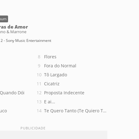
bum
ras de Amor
uno & Marrone
2 - Sony Music Entertainment
Flores
Fora do Normal
Tô Largado
Cicatriz
 Quando Dói
Proposta Indecente
E ai...
ouco
Te Quero Tanto (Te Quiero Tanto Tanto)