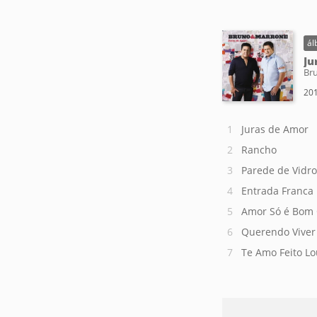
ál
Ju
Br
201
Juras de Amor
Rancho
Parede de Vidro
Entrada Franca
Amor Só é Bom
Querendo Viver
Te Amo Feito L