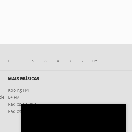
T
U
V
W
X
Y
Z
0/9
MAIS MÚSICAS
Kboing FM
ade
É+ FM
Rádios Ao Vivo
Rádios OnLine