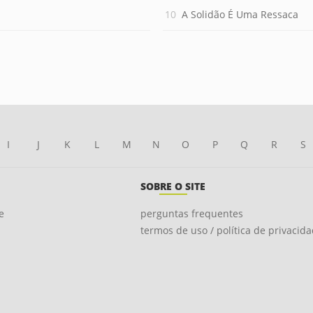
A Solidão É Uma Ressaca
I
J
K
L
M
N
O
P
Q
R
S
SOBRE O SITE
e
perguntas frequentes
termos de uso / política de privacid