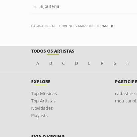
Bijouteria
PÁGINA INICIAL
BRUNO & MARRONE
RANCHO
TODOS OS ARTISTAS
A
B
C
D
E
F
G
H
EXPLORE
PARTICIPE
Top Músicas
cadastre-s
Top Artistas
meu canal
Novidades
Playlists
SIGA O KBOING