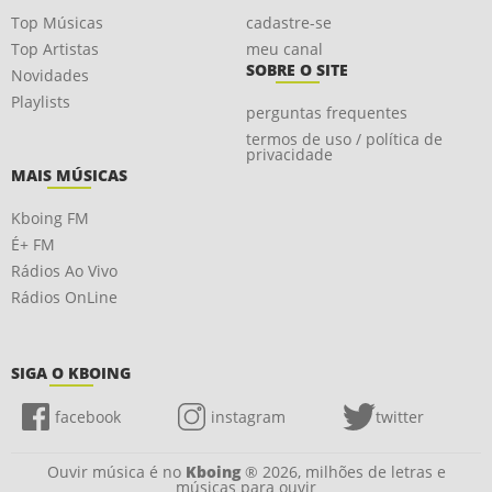
Top Músicas
cadastre-se
Top Artistas
meu canal
SOBRE O SITE
Novidades
Playlists
perguntas frequentes
termos de uso / política de
privacidade
MAIS MÚSICAS
Kboing FM
É+ FM
Rádios Ao Vivo
Rádios OnLine
SIGA O KBOING
facebook
instagram
twitter
Ouvir música é no
Kboing
® 2026, milhões de letras e
músicas para ouvir